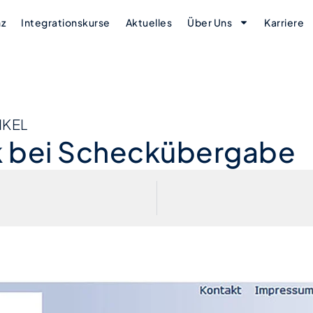
nz
Integrationskurse
Aktuelles
Über Uns
Karriere
IKEL
ek bei Scheckübergabe