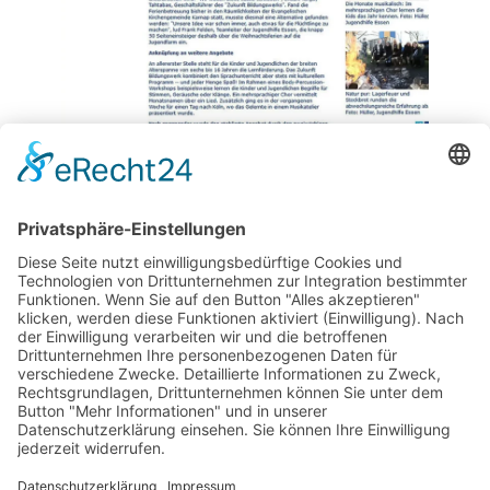
​Zukunft Bildungswerk
Telefon:
0201-
gGmbH ​
551054
Adresse:
Email:
info@zukunft-